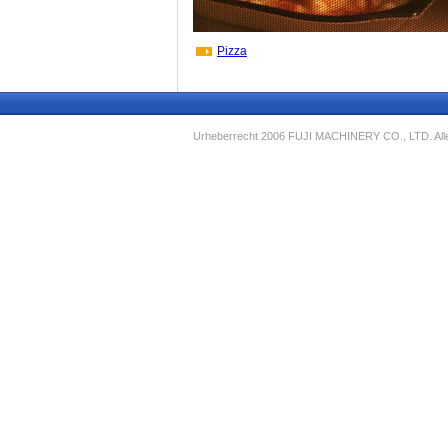
Pizza
Urheberrecht 2006 FUJI MACHINERY CO., LTD. Alle